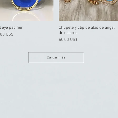
l eye pacifier
Vista rápida
Chupete y clip de alas de ángel
Vista rápida
de colores
cio
,00 US$
Precio
60,00 US$
Cargar más