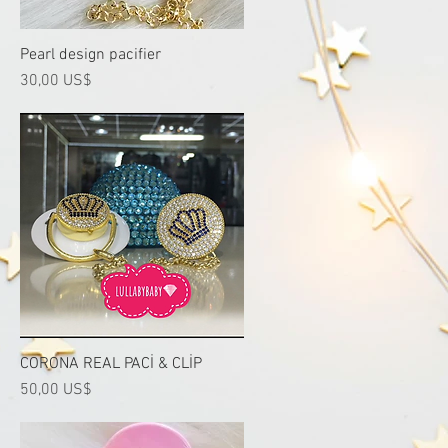
Pearl design pacifier
Vista rápida
Precio
30,00 US$
CORONA REAL PACİ & CLİP
Vista rápida
Precio
50,00 US$