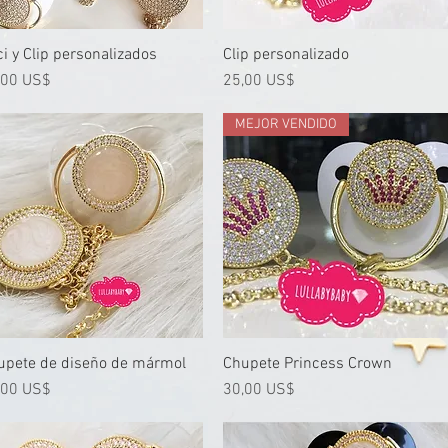
i y Clip personalizados
Vista rápida
Clip personalizado
Vista rápida
cio
Precio
,00 US$
25,00 US$
MEJOR VENDIDO
upete de diseño de mármol
Vista rápida
Chupete Princess Crown
Vista rápida
cio
Precio
,00 US$
30,00 US$