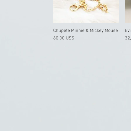
Chupete Minnie & Mickey Mouse
Vista rápida
Evi
Precio
Pre
60,00 US$
32