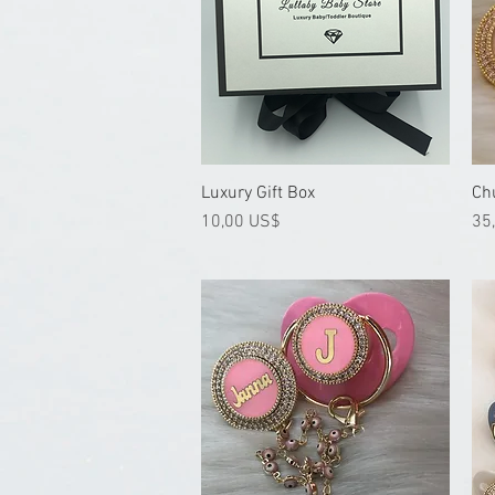
Luxury Gift Box
Vista rápida
Ch
Precio
Pre
10,00 US$
35