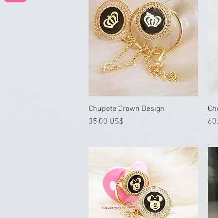
Chupete Crown Design
Vista rápida
Ch
Precio
Pre
35,00 US$
60