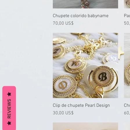
Chupete colorido babyname
Vista rápida
Pac
Precio
Pre
70,00 US$
50
REVIEWS
Clip de chupete Pearl Design
Vista rápida
Ch
Precio
Pre
30,00 US$
60