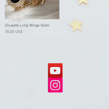
Chupete y clip Wings Glam
Vista rápida
Precio
35,00 US$