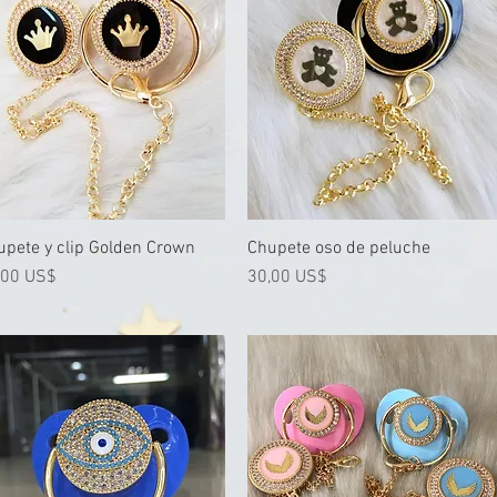
upete y clip Golden Crown
Vista rápida
Chupete oso de peluche
Vista rápida
cio
Precio
,00 US$
30,00 US$