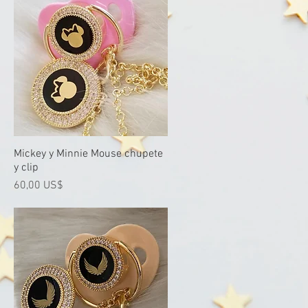
Mickey y Minnie Mouse chupete
Vista rápida
y clip
Precio
60,00 US$