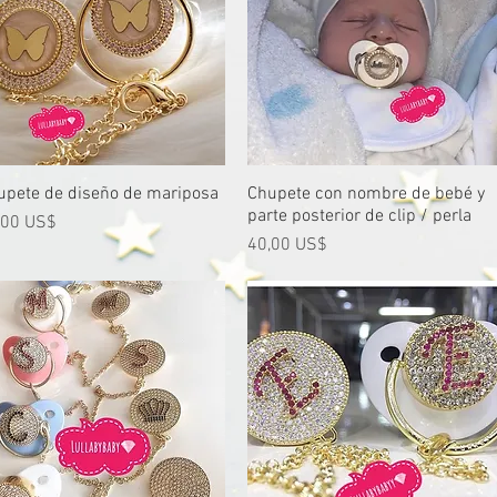
upete de diseño de mariposa
Vista rápida
Chupete con nombre de bebé y
Vista rápida
parte posterior de clip / perla
cio
,00 US$
Precio
40,00 US$