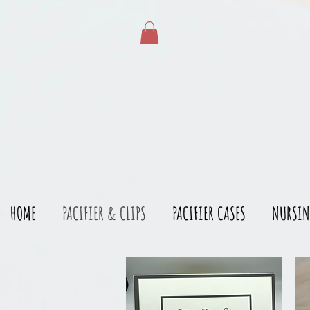
gtag('config', 'AW-528215166')
HOME
PACIFIER & CLIPS
PACIFIER CASES
NURSIN