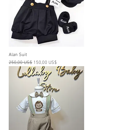
Alan Suit
Precio
Precio de oferta
250,00 US$
150,00 US$