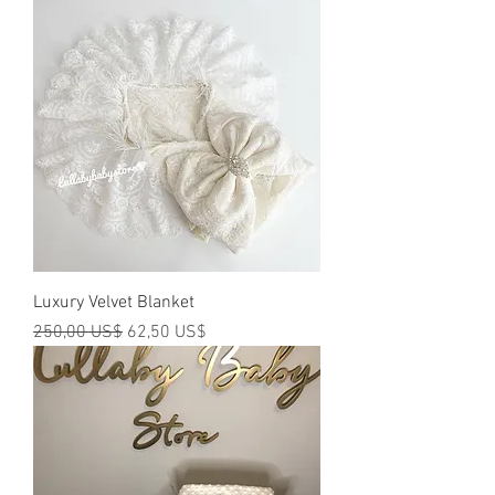
Luxury Velvet Blanket
Precio
Precio de oferta
250,00 US$
62,50 US$