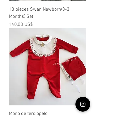
10 pieces Swan Newborn(0-3
Months) Set
Precio
140,00 US$
Mono de terciopelo
Precio
80,00 US$