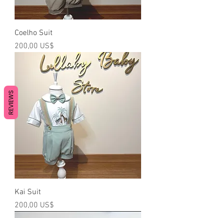
Coelho Suit
Precio
200,00 US$
REVIEWS
Kai Suit
Precio
200,00 US$