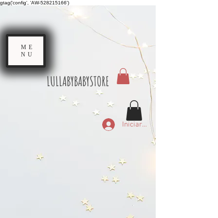
gtag('config', 'AW-528215166')
ME
NU
LULLABYBABYSTORE
Iniciar sesión