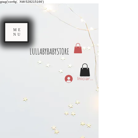
gtag('config', 'AW-528215166')
ME
NU
LULLABYBABYSTORE
Iniciar sesión