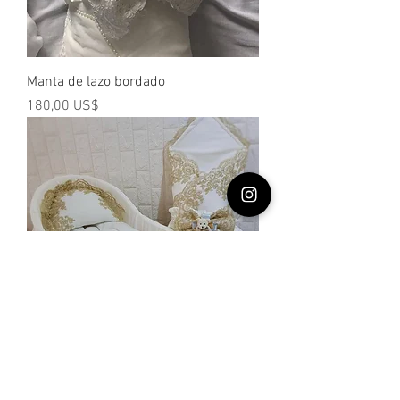
Manta de lazo bordado
Precio
180,00 US$
Royal Baby Nest
Precio
300,00 US$