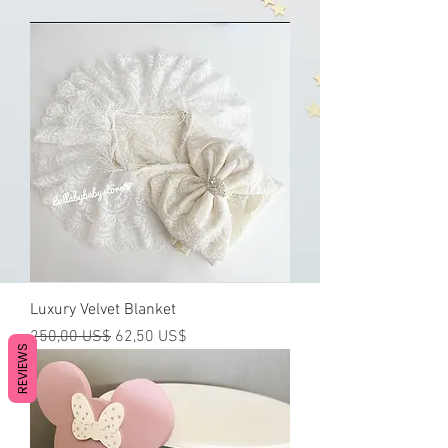
Luxury Velvet Blanket
Precio
Precio de oferta
250,00 US$
62,50 US$
REVIEWS