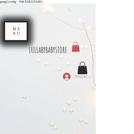
gtag('config', 'AW-528215166')
ME
NU
LULLABYBABYSTORE
Iniciar sesión