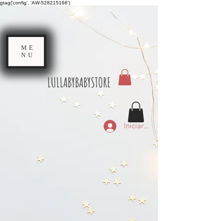
gtag('config', 'AW-528215166')
ME
NU
LULLABYBABYSTORE
Iniciar sesión