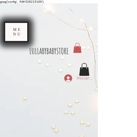
gtag('config', 'AW-528215166')
ME
NU
LULLABYBABYSTORE
Iniciar sesión