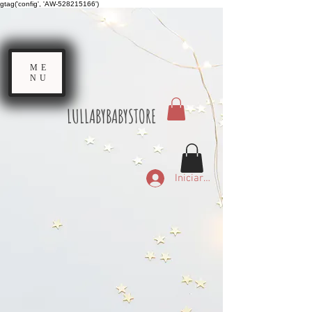
gtag('config', 'AW-528215166')
ME
NU
LULLABYBABYSTORE
Iniciar sesión