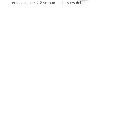
envío regular 2-8 semanas después del
envío por favor escriba la edad del
dueño del vestido como nota
© Lullabybabystore
Join our mailing list