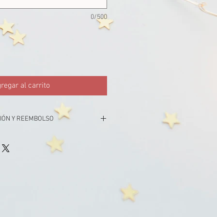
0/500
regar al carrito
CIÓN Y REEMBOLSO
iones.