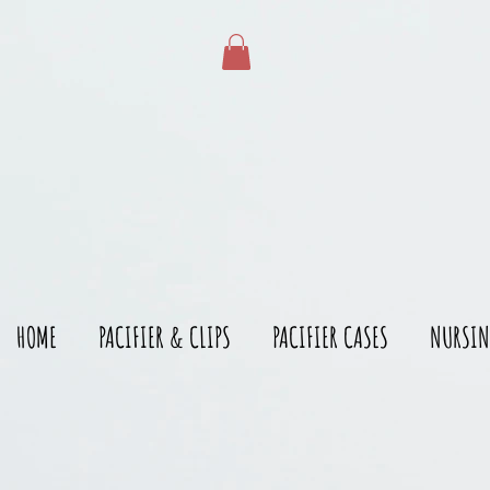
gtag('config', 'AW-528215166')
HOME
PACIFIER & CLIPS
PACIFIER CASES
NURSIN