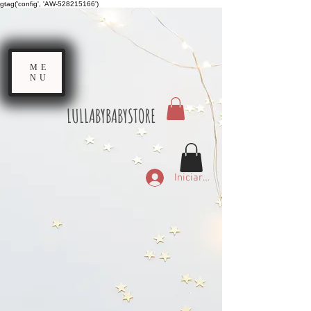
gtag('config', 'AW-528215166')
ME
NU
LULLABYBABYSTORE
Iniciar sesión